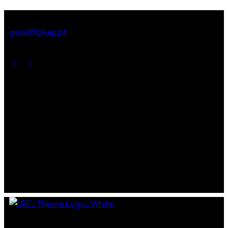
Get in touch
geral@bikap.pt
Social media
Menu