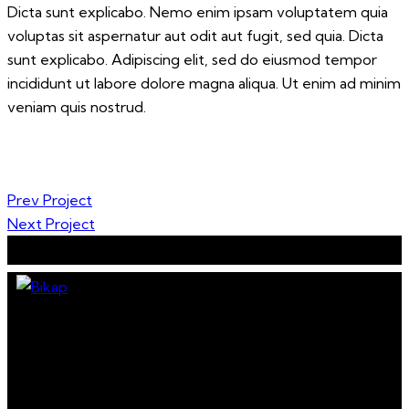
Dicta sunt explicabo. Nemo enim ipsam voluptatem quia
voluptas sit aspernatur aut odit aut fugit, sed quia. Dicta
sunt explicabo. Adipiscing elit, sed do eiusmod tempor
incididunt ut labore dolore magna aliqua. Ut enim ad minim
veniam quis nostrud.
Post
Prev Project
Next Project
navigation
Assemble services for a
sustainable future