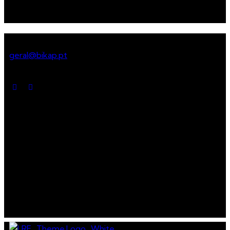
Assemble services for a
sustainable future
Get in touch
geral@bikap.pt
Social media
Menu