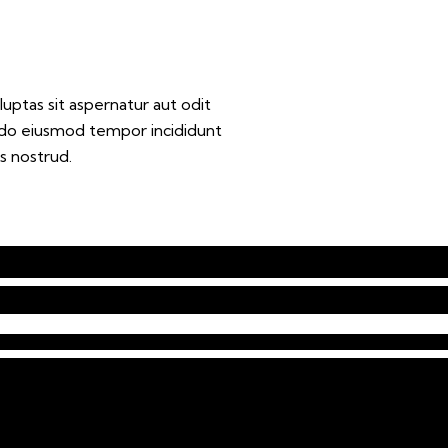
ptas sit aspernatur aut odit
ed do eiusmod tempor incididunt
s nostrud.
es for a
ure