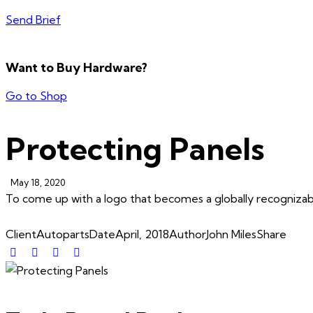
Send Brief
Want to Buy Hardware?
Go to Shop
Protecting Panels
May 18, 2020
To come up with a logo that becomes a globally recognizable
Client
Autoparts
Date
April, 2018
Author
John Miles
Share