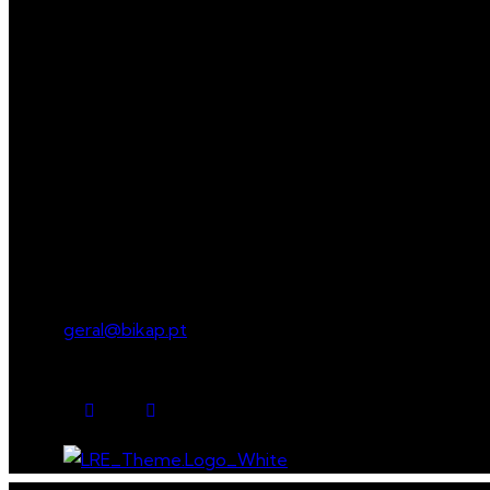
Menu
Get in touch
geral@bikap.pt
Social media